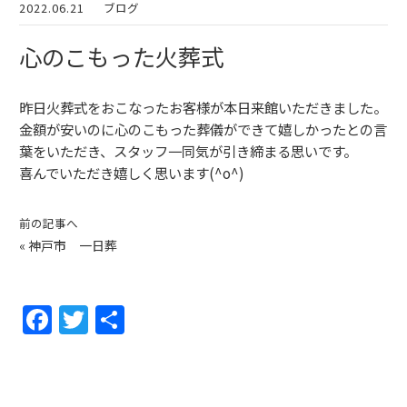
2022.06.21
ブログ
心のこもった火葬式
昨日火葬式をおこなったお客様が本日来館いただきました。
金額が安いのに心のこもった葬儀ができて嬉しかったとの言
葉をいただき、スタッフ一同気が引き締まる思いです。
喜んでいただき嬉しく思います(^o^)
前の記事へ
«
神戸市 一日葬
F
T
共
a
w
有
c
itt
e
er