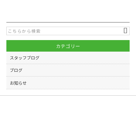
a
w
有
c
itt
e
er
b
o
カテゴリー
o
k
スタッフブログ
ブログ
お知らせ